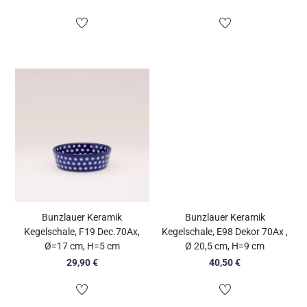
Bunzlauer Keramik
Bunzlauer Keramik
Kegelschale, F19 Dec.70Ax,
Kegelschale, E98 Dekor 70Ax ,
Ø=17 cm, H=5 cm
Ø 20,5 cm, H=9 cm
29,90
€
40,50
€