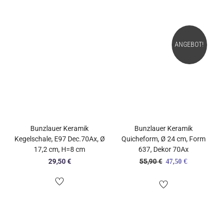
ANGEBOT!
Bunzlauer Keramik
Bunzlauer Keramik
Kegelschale, E97 Dec.70Ax, Ø
Quicheform, Ø 24 cm, Form
17,2 cm, H=8 cm
637, Dekor 70Ax
Ursprünglicher
Aktueller
29,50
€
55,90
€
47,50
€
Preis
Preis
war:
ist:
55,90 €
47,50 €.