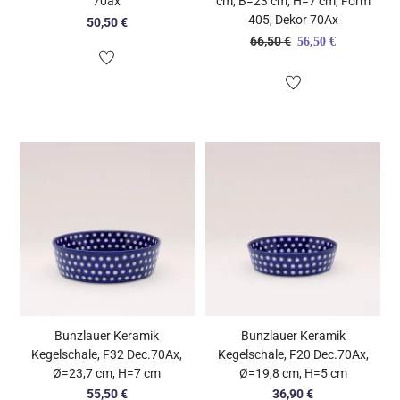
70ax
cm, B=23 cm, H=7 cm, Form
405, Dekor 70Ax
50,50
€
Ursprünglicher
Aktueller
66,50
€
56,50
€
Preis
Preis
war:
ist:
66,50 €
56,50 €.
Bunzlauer Keramik
Bunzlauer Keramik
Kegelschale, F32 Dec.70Ax,
Kegelschale, F20 Dec.70Ax,
Ø=23,7 cm, H=7 cm
Ø=19,8 cm, H=5 cm
55,50
€
36,90
€