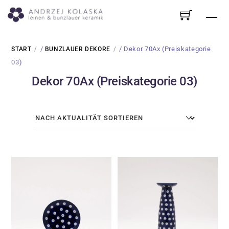
Skip
Me
to
content
/
/ Dekor 70Ax (Preiskategorie
START
BUNZLAUER DEKORE
03)
Dekor 70Ax (Preiskategorie 03)