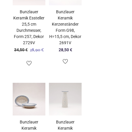
Bunzlauer
Bunzlauer
Keramik Essteller
Keramik
25,5 cm
Kerzenständer
Durchmesser,
Form G98,
Form 257, Dekor
H=15,5 cm, Dekor
2729V
2691V
28,90
€
Ursprünglicher
Aktueller
34,50
€
28,50
€
Preis
Preis
war:
ist:
34,50 €
28,90 €.
Bunzlauer
Bunzlauer
Keramik
Keramik