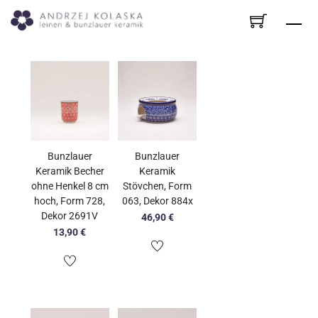
Skip
Me
to
content
Bunzlauer
Bunzlauer
Keramik Becher
Keramik
ohne Henkel 8 cm
Stövchen, Form
hoch, Form 728,
063, Dekor 884x
Dekor 2691V
46,90
€
13,90
€