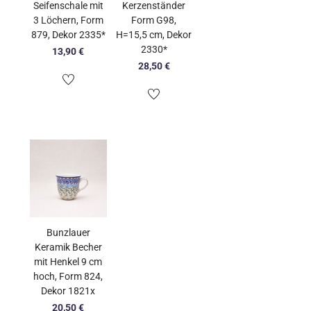
Seifenschale mit
Kerzenständer
3 Löchern, Form
Form G98,
879, Dekor 2335*
H=15,5 cm, Dekor
2330*
13,90
€
28,50
€
Bunzlauer
Keramik Becher
mit Henkel 9 cm
hoch, Form 824,
Dekor 1821x
20,50
€