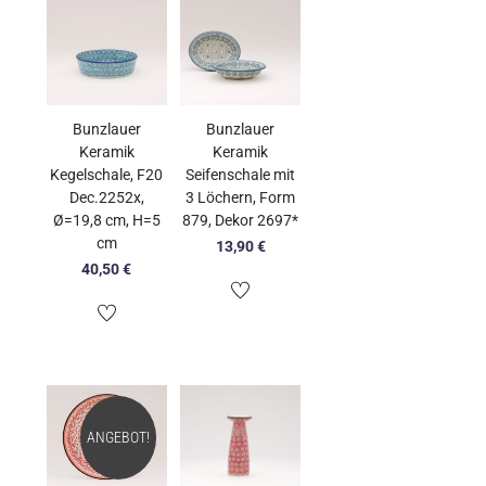
Bunzlauer
Bunzlauer
Keramik
Keramik
Kegelschale, F20
Seifenschale mit
Dec.2252x,
3 Löchern, Form
Ø=19,8 cm, H=5
879, Dekor 2697*
cm
13,90
€
40,50
€
ANGEBOT!