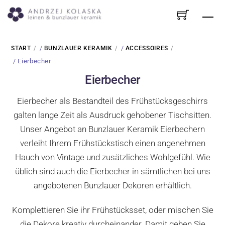
Skip
Me
to
content
/
/
START
BUNZLAUER KERAMIK
ACCESSOIRES
/ Eierbecher
Eierbecher
Eierbecher als Bestandteil des Frühstücksgeschirrs
galten lange Zeit als Ausdruck gehobener Tischsitten.
Unser Angebot an Bunzlauer Keramik Eierbechern
verleiht Ihrem Frühstückstisch einen angenehmen
Hauch von Vintage und zusätzliches Wohlgefühl. Wie
üblich sind auch die Eierbecher in sämtlichen bei uns
angebotenen Bunzlauer Dekoren erhältlich.
Komplettieren Sie ihr Frühstücksset, oder mischen Sie
die Dekore kreativ durcheinander. Damit geben Sie