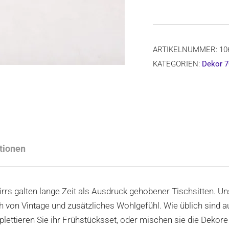
106,
Dekor
70Ax
ARTIKELNUMMER:
10
Menge
KATEGORIEN:
Dekor 7
tionen
rrs galten lange Zeit als Ausdruck gehobener Tischsitten. U
on Vintage und zusätzliches Wohlgefühl. Wie üblich sind au
ettieren Sie ihr Frühstücksset, oder mischen sie die Dekore