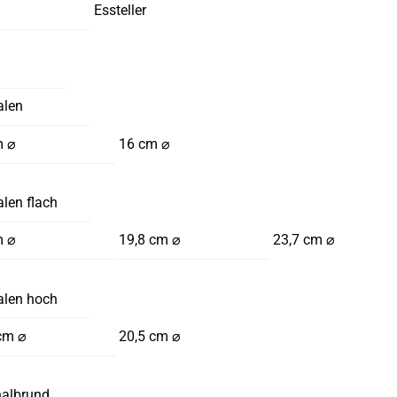
Essteller
alen
m ⌀
16 cm ⌀
len flach
m ⌀
19,8 cm ⌀
23,7 cm ⌀
alen hoch
cm ⌀
20,5 cm ⌀
halbrund