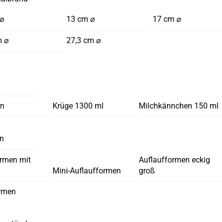
 ⌀
13 cm ⌀
17 cm ⌀
m ⌀
27,3 cm ⌀
en
Krüge 1300 ml
Milchkännchen 150 ml
en
ormen mit
Auflaufformen eckig
Mini-Auflaufformen
groß
rmen