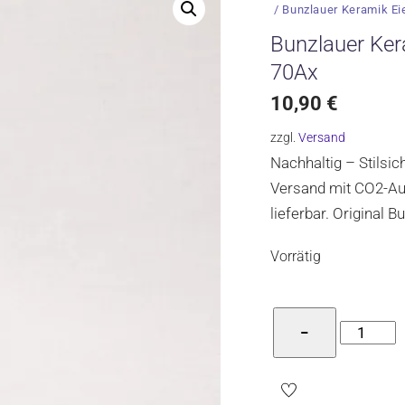
/ Bunzlauer Keramik Ei
Bunzlauer Ker
70Ax
10,90
€
zzgl.
Versand
Nachhaltig – Stilsi
Versand mit CO2-Aus
lieferbar. Original 
Vorrätig
Bunzlaue
−
Keramik
Eierbeche
Form