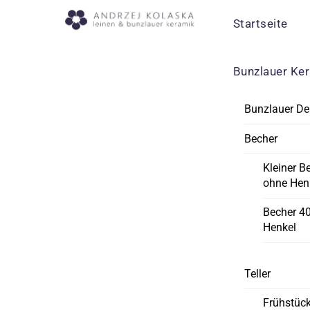
Skip
Menu
Startseite
to
content
Bunzlauer Ke
Bunzlauer De
Becher
Kleiner B
ohne Hen
Becher 4
Henkel
Teller
Frühstück