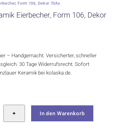
erbecher, Form 106, Dekor 70Ax
amik Eierbecher, Form 106, Dekor
cher – Handgemacht. Versicherter, schneller
gleich. 30 Tage Widerrufsrecht. Sofort
Bunzlauer Keramik bei kolaska.de.
r
+
In den Warenkorb
r,