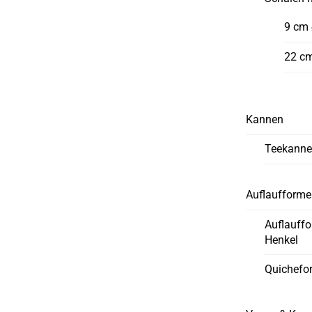
9 cm
22 c
Kannen
Teekann
Auflaufform
Auflauff
Henkel
Quichefo