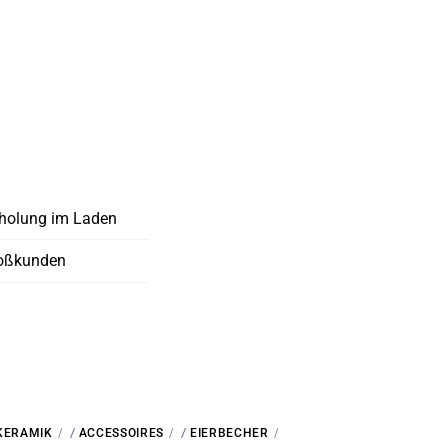
holung im Laden
oßkunden
/
/
KERAMIK
ACCESSOIRES
EIERBECHER