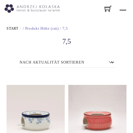
Skip
Me
to
content
START
/ Produkt Höhe (cm) / 7,5
7,5