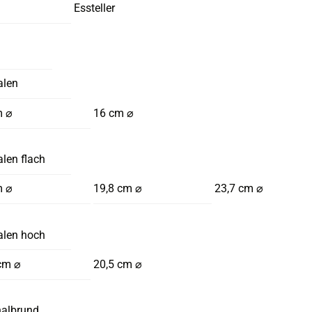
Essteller
alen
m ⌀
16 cm ⌀
len flach
m ⌀
19,8 cm ⌀
23,7 cm ⌀
alen hoch
cm ⌀
20,5 cm ⌀
halbrund