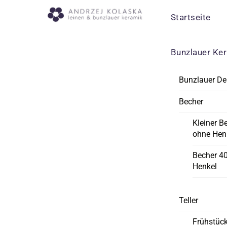
Skip
Menu
Startseite
to
content
Bunzlauer Ke
Bunzlauer De
Becher
Kleiner B
ohne Hen
Becher 4
Henkel
Teller
Frühstück