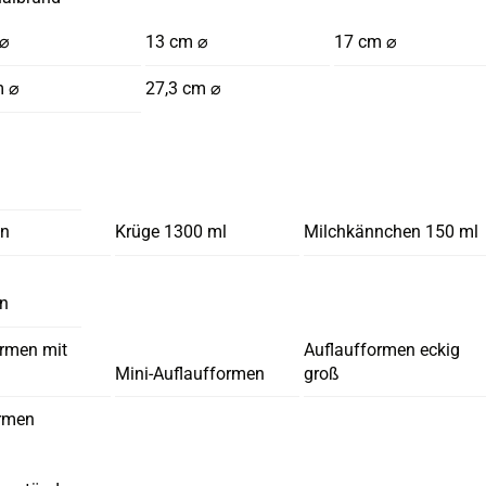
 ⌀
13 cm ⌀
17 cm ⌀
m ⌀
27,3 cm ⌀
en
Krüge 1300 ml
Milchkännchen 150 ml
en
ormen mit
Auflaufformen eckig
Mini-Auflaufformen
groß
rmen