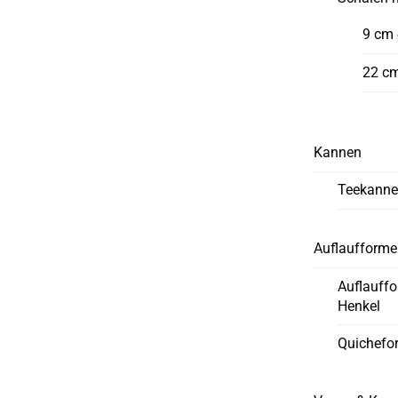
9 cm
22 c
Kannen
Teekann
Auflaufform
Auflauff
Henkel
Quichefo