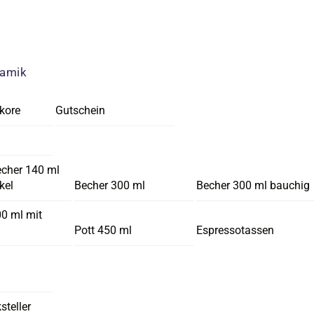
ramik
kore
Gutschein
echer 140 ml
kel
Becher 300 ml
Becher 300 ml bauchig
00 ml mit
Pott 450 ml
Espressotassen
steller