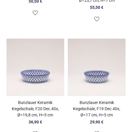
Ø=23,7 cm, H=7 cm
50,50
€
55,50
€
Bunzlauer Keramik
Bunzlauer Keramik
Kegelschale, F20 Dec.40x,
Kegelschale, F19 Dec.40x,
Ø=19,8 cm, H=5 cm
Ø=17 cm, H=5 cm
36,90
€
29,90
€