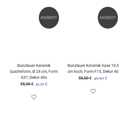
ANGEBOT!
ANGEBOT!
Bunzlauer Keramik
Bunzlauer Keramik Vase 19,5
Quicheform, Ø 24 cm, Form
cm hoch, Form F15, Dekor 40
637, Dekor 40x
49,90
€
Ursprünglicher
Aktueller
56,50
€
47,50
€
Ursprünglicher
Aktueller
55,90
€
Preis
Preis
Preis
Preis
war:
ist:
war:
ist:
56,50 €
49,90 €.
55,90 €
47,50 €.