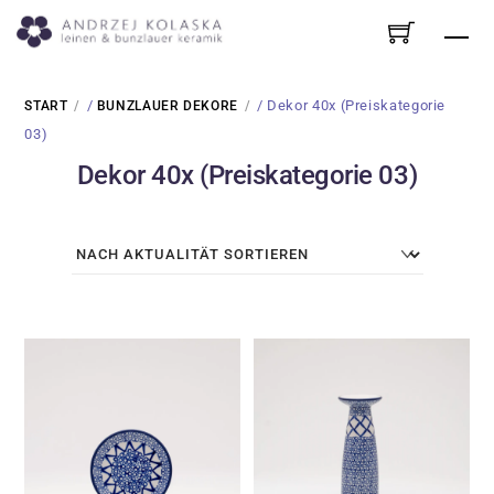
Skip
Me
to
content
/
/ Dekor 40x (Preiskategorie
START
BUNZLAUER DEKORE
03)
Dekor 40x (Preiskategorie 03)