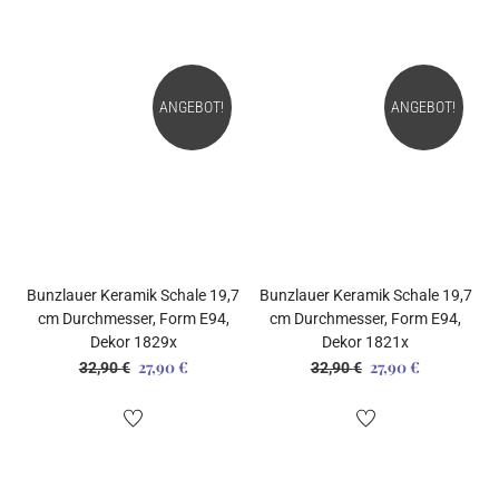
35,90 €
30,90 €.
32,90 €
27,90 €.
ANGEBOT!
ANGEBOT!
Bunzlauer Keramik Schale 19,7
Bunzlauer Keramik Schale 19,7
cm Durchmesser, Form E94,
cm Durchmesser, Form E94,
Dekor 1829x
Dekor 1821x
27,90
€
27,90
€
Ursprünglicher
Aktueller
Ursprünglicher
Aktueller
32,90
€
32,90
€
Preis
Preis
Preis
Preis
war:
ist:
war:
ist:
32,90 €
27,90 €.
32,90 €
27,90 €.