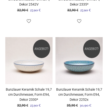
Dekor 2542V
Dekor 2335*
27,90
€
27,90
€
Ursprünglicher
Aktueller
Ursprünglicher
Aktueller
32,90
€
32,90
€
Preis
Preis
Preis
Preis
war:
ist:
war:
ist:
32,90 €
27,90 €.
32,90 €
27,90 €.
ANGEBOT!
ANGEBOT!
Bunzlauer Keramik Schale 19,7
Bunzlauer Keramik Schale 19,7
cm Durchmesser, Form E94,
cm Durchmesser, Form E94,
Dekor 2330*
Dekor 2252x
27,90
€
30,90
€
Ursprünglicher
Aktueller
Ursprünglicher
Aktueller
32,90
€
35,90
€