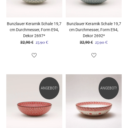
Bunzlauer Keramik Schale 19,7
Bunzlauer Keramik Schale 19,7
cm Durchmesser, Form E94,
cm Durchmesser, Form E94,
Dekor 2697*
Dekor 2692*
27,90
€
27,90
€
Ursprünglicher
Aktueller
Ursprünglicher
Aktueller
32,90
€
32,90
€
Preis
Preis
Preis
Preis
war:
ist:
war:
ist:
32,90 €
27,90 €.
32,90 €
27,90 €.
ANGEBOT!
ANGEBOT!