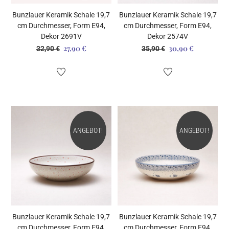
Bunzlauer Keramik Schale 19,7
Bunzlauer Keramik Schale 19,7
cm Durchmesser, Form E94,
cm Durchmesser, Form E94,
Dekor 2691V
Dekor 2574V
27,90
€
30,90
€
Ursprünglicher
Aktueller
Ursprünglicher
Aktueller
32,90
€
35,90
€
Preis
Preis
Preis
Preis
war:
ist:
war:
ist:
32,90 €
27,90 €.
35,90 €
30,90 €.
ANGEBOT!
ANGEBOT!
Bunzlauer Keramik Schale 19,7
Bunzlauer Keramik Schale 19,7
cm Durchmesser, Form E94,
cm Durchmesser, Form E94,