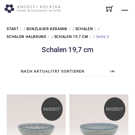
Skip
Me
to
content
/
/
/
START
BUNZLAUER KERAMIK
SCHALEN
/
/ Seite 2
SCHALEN HALBRUND
SCHALEN 19,7 CM
Schalen 19,7 cm
ANGEBOT!
ANGEBOT!