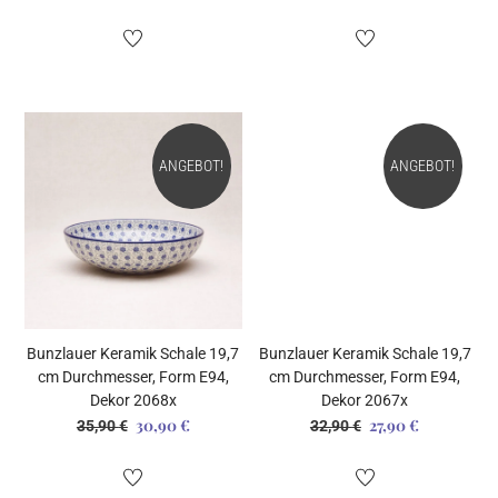
Preis
Preis
Preis
Preis
war:
ist:
war:
ist:
32,90 €
27,90 €.
35,90 €
30,90 €.
ANGEBOT!
ANGEBOT!
Bunzlauer Keramik Schale 19,7
Bunzlauer Keramik Schale 19,7
cm Durchmesser, Form E94,
cm Durchmesser, Form E94,
Dekor 2068x
Dekor 2067x
30,90
€
27,90
€
Ursprünglicher
Aktueller
Ursprünglicher
Aktueller
35,90
€
32,90
€
Preis
Preis
Preis
Preis
war:
ist:
war:
ist: