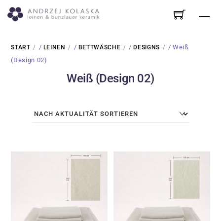
Skip
Me
to
content
/
/
/
/ Weiß
START
LEINEN
BETTWÄSCHE
DESIGNS
(Design 02)
Weiß (Design 02)