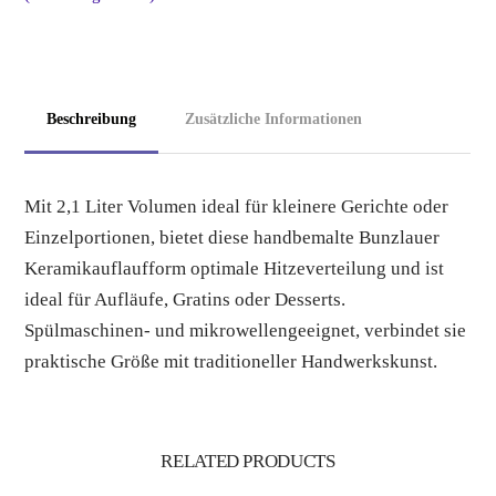
cm,
Form
405,
Dekor
Beschreibung
Zusätzliche Informationen
2252x
Menge
Mit 2,1 Liter Volumen ideal für kleinere Gerichte oder
Einzelportionen, bietet diese handbemalte Bunzlauer
Keramikauflaufform optimale Hitzeverteilung und ist
ideal für Aufläufe, Gratins oder Desserts.
Spülmaschinen- und mikrowellengeeignet, verbindet sie
praktische Größe mit traditioneller Handwerkskunst.
RELATED
PRODUCTS