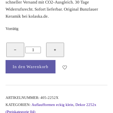
schneller Versand mit CO2-Ausgleich. 30 Tage
Widerrufsrecht. Sofort lieferbar. Original Bunzlauer
Keramik bei kolaska.de.
Vorrätig
Bunzlauer
−
+
Keramik
Auflaufform
In den Warenkorb
eckig
klein,
L=28,5
cm,
B=23
ARTIKELNUMMER:
405-2252X
cm,
KATEGORIEN:
Auflaufformen eckig klein
,
Dekor 2252x
H=7
(Preiskategorie 04)