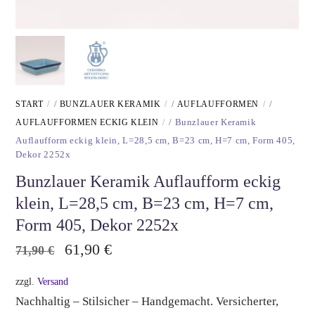
START
/
BUNZLAUER KERAMIK
/
AUFLAUFFORMEN
/
AUFLAUFFORMEN ECKIG KLEIN
/ Bunzlauer Keramik
Auflaufform eckig klein, L=28,5 cm, B=23 cm, H=7 cm, Form 405,
Dekor 2252x
Bunzlauer Keramik Auflaufform eckig
klein, L=28,5 cm, B=23 cm, H=7 cm,
Form 405, Dekor 2252x
Ursprünglicher
Aktueller
61,90
€
71,90
€
Preis
Preis
zzgl.
Versand
war:
ist:
Nachhaltig – Stilsicher – Handgemacht. Versicherter,
71,90 €
61,90 €.