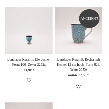
ANGEBOT!
Bunzlauer Keramik Eierbecher,
Bunzlauer Keramik Becher mit
Form 106, Dekor 2252x
Henkel 12 cm hoch, Form 826,
Dekor 2252x
11,90
€
Ursprünglicher
Aktueller
22,50
€
25,90
€
Preis
Preis
war:
ist:
25,90 €
22,50 €.