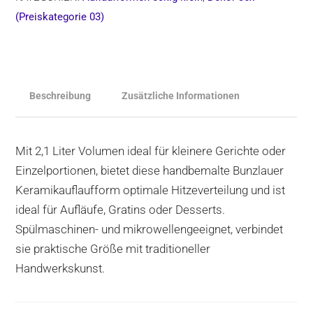
H=7
(Preiskategorie 03)
cm,
Form
405,
Dekor
Beschreibung
Zusätzliche Informationen
36x
Menge
Mit 2,1 Liter Volumen ideal für kleinere Gerichte oder
Einzelportionen, bietet diese handbemalte Bunzlauer
Keramikauflaufform optimale Hitzeverteilung und ist
ideal für Aufläufe, Gratins oder Desserts.
Spülmaschinen- und mikrowellengeeignet, verbindet
sie praktische Größe mit traditioneller
Handwerkskunst.