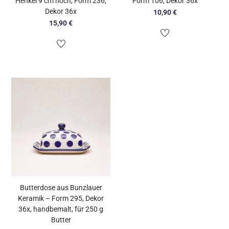
Henkel 9 cm hoch, Form 236,
Form 106, Dekor 36x
Dekor 36x
10,90
€
15,90
€
Butterdose aus Bunzlauer
Keramik – Form 295, Dekor
36x, handbemalt, für 250 g
Butter