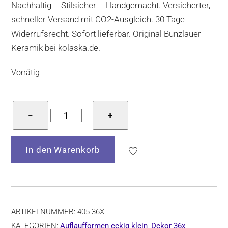
Nachhaltig – Stilsicher – Handgemacht. Versicherter,
66,50 €
56,50 €.
schneller Versand mit CO2-Ausgleich. 30 Tage
Widerrufsrecht. Sofort lieferbar. Original Bunzlauer
Keramik bei kolaska.de.
Vorrätig
Bunzlauer
−
+
Keramik
Auflaufform
In den Warenkorb
eckig
klein,
L=28,5
cm,
B=23
ARTIKELNUMMER:
405-36X
cm,
KATEGORIEN:
Auflaufformen eckig klein
,
Dekor 36x