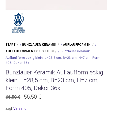
/
/
/
START
BUNZLAUER KERAMIK
AUFLAUFFORMEN
/ Bunzlauer Keramik
AUFLAUFFORMEN ECKIG KLEIN
Auflaufform eckig klein, L=28,5 cm, B=23 cm, H=7 cm, Form
405, Dekor 36x
Bunzlauer Keramik Auflaufform eckig
klein, L=28,5 cm, B=23 cm, H=7 cm,
Form 405, Dekor 36x
Ursprünglicher
Aktueller
56,50
€
66,50
€
Preis
Preis
zzgl.
Versand
war:
ist: