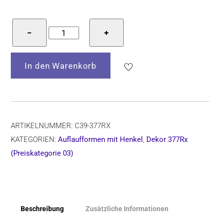
Bunzlauer
−
+
Keramik
Auflaufform,
In den Warenkorb
Form
C39,
Dekor
377Rx
Menge
ARTIKELNUMMER:
C39-377RX
KATEGORIEN:
Auflaufformen mit Henkel
,
Dekor 377Rx
(Preiskategorie 03)
Beschreibung
Zusätzliche Informationen