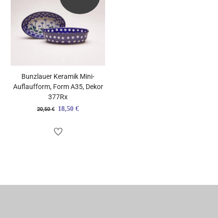
Bunzlauer Keramik Mini-
Auflaufform, Form A35, Dekor
377Rx
Ursprünglicher
Aktueller
18,50
€
20,50
€
Preis
Preis
war:
ist:
20,50 €
18,50 €.