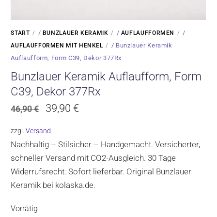
/
/
/
START
BUNZLAUER KERAMIK
AUFLAUFFORMEN
/ Bunzlauer Keramik
AUFLAUFFORMEN MIT HENKEL
Auflaufform, Form C39, Dekor 377Rx
Bunzlauer Keramik Auflaufform, Form
C39, Dekor 377Rx
Ursprünglicher
Aktueller
39,90
€
46,90
€
Preis
Preis
zzgl.
Versand
war:
ist:
Nachhaltig – Stilsicher – Handgemacht. Versicherter,
46,90 €
39,90 €.
schneller Versand mit CO2-Ausgleich. 30 Tage
Widerrufsrecht. Sofort lieferbar. Original Bunzlauer
Keramik bei kolaska.de.
Vorrätig