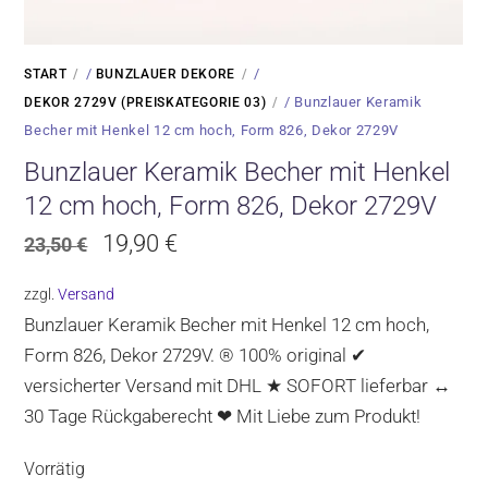
/
/
START
BUNZLAUER DEKORE
/ Bunzlauer Keramik
DEKOR 2729V (PREISKATEGORIE 03)
Becher mit Henkel 12 cm hoch, Form 826, Dekor 2729V
Bunzlauer Keramik Becher mit Henkel
12 cm hoch, Form 826, Dekor 2729V
Ursprünglicher
Aktueller
19,90
€
23,50
€
Preis
Preis
zzgl.
Versand
war:
ist:
Bunzlauer Keramik Becher mit Henkel 12 cm hoch,
23,50 €
19,90 €.
Form 826, Dekor 2729V. ® 100% original ✔
versicherter Versand mit DHL ★ SOFORT lieferbar ↔
30 Tage Rückgaberecht ❤ Mit Liebe zum Produkt!
Vorrätig