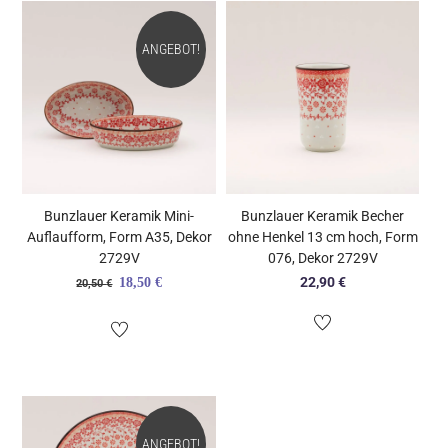
ANGEBOT!
Bunzlauer Keramik Mini-
Bunzlauer Keramik Becher
Auflaufform, Form A35, Dekor
ohne Henkel 13 cm hoch, Form
2729V
076, Dekor 2729V
Ursprünglicher
Aktueller
22,90
€
18,50
€
20,50
€
Preis
Preis
war:
ist:
20,50 €
18,50 €.
ANGEBOT!