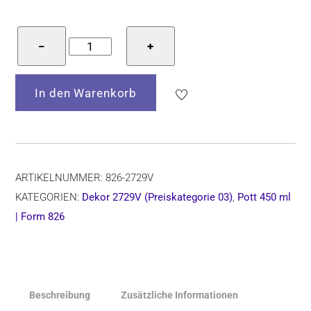
Bunzlauer
−
+
Keramik
Becher
In den Warenkorb
mit
Henkel
12
cm
hoch,
ARTIKELNUMMER:
826-2729V
Form
KATEGORIEN:
Dekor 2729V (Preiskategorie 03)
,
Pott 450 ml
826,
| Form 826
Dekor
2729V
Menge
Beschreibung
Zusätzliche Informationen