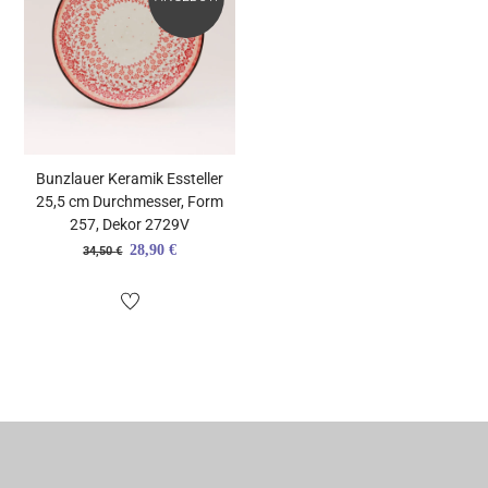
Bunzlauer Keramik Essteller
25,5 cm Durchmesser, Form
257, Dekor 2729V
Ursprünglicher
Aktueller
28,90
€
34,50
€
Preis
Preis
war:
ist:
34,50 €
28,90 €.