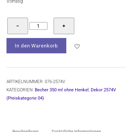
Vorrätig
Bunzlauer
−
+
Keramik
Becher
In den Warenkorb
ohne
Henkel
13
cm
hoch,
ARTIKELNUMMER:
076-2574V
Form
KATEGORIEN:
Becher 350 ml ohne Henkel
,
Dekor 2574V
076,
(Preiskategorie 04)
Dekor
2574V
Menge
Beschreibung
Zusätzliche Informationen