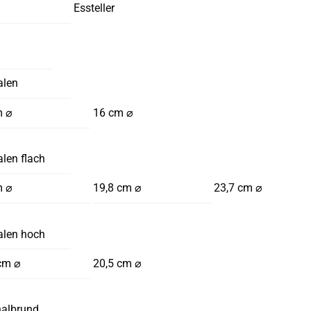
Essteller
alen
m ⌀
16 cm ⌀
len flach
m ⌀
19,8 cm ⌀
23,7 cm ⌀
alen hoch
cm ⌀
20,5 cm ⌀
halbrund