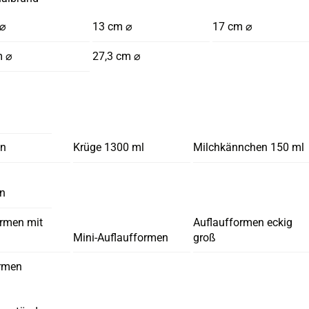
 ⌀
13 cm ⌀
17 cm ⌀
m ⌀
27,3 cm ⌀
en
Krüge 1300 ml
Milchkännchen 150 ml
en
ormen mit
Auflaufformen eckig
Mini-Auflaufformen
groß
rmen