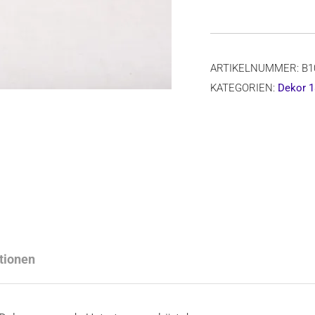
Untertass
Form
B10,
ARTIKELNUMMER:
B1
Dekor
KATEGORIEN:
Dekor 1
1829x
Menge
tionen