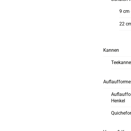
9 cm
22 c
Kannen
Teekann
Auflaufform
Auflauff
Henkel
Quichefo