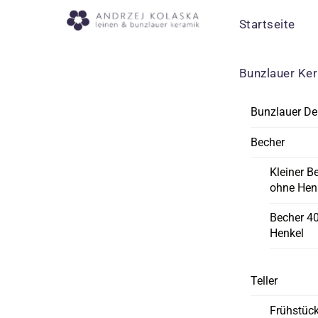
Skip
Menu
Startseite
to
content
Bunzlauer Ke
Bunzlauer De
Becher
Kleiner B
ohne Hen
Becher 4
Henkel
Teller
Frühstück