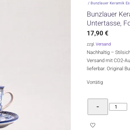
/ Bunzlauer Keramik Es
Bunzlauer Ker
Untertasse, F
17,90
€
zzgl.
Versand
Nachhaltig – Stilsi
Versand mit CO2-Aus
lieferbar. Original 
Vorrätig
Bunzlaue
−
Keramik
Espresso
und