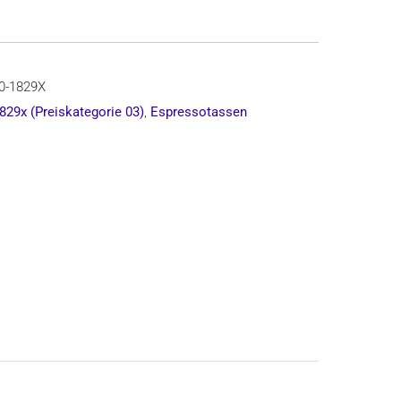
e,
0-1829X
829x (Preiskategorie 03)
,
Espressotassen