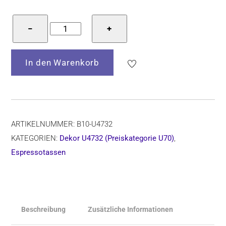
Bunzlauer
−
+
Keramik
Espressotasse
In den Warenkorb
und
Untertasse,
Form
B10,
Dekor
ARTIKELNUMMER:
B10-U4732
U4732
KATEGORIEN:
Dekor U4732 (Preiskategorie U70)
,
Menge
Espressotassen
Beschreibung
Zusätzliche Informationen