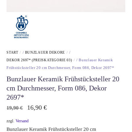
START
/
BUNZLAUER DEKORE
/
DEKOR 2697* (PREISKATEGORIE 03)
/ Bunzlauer Keramik
Frühstücksteller 20 cm Durchmesser, Form 086, Dekor 2697*
Bunzlauer Keramik Frühstücksteller 20
cm Durchmesser, Form 086, Dekor
2697*
Ursprünglicher
Aktueller
16,90
€
19,90
€
Preis
Preis
zzgl.
Versand
war:
ist:
Bunzlauer Keramik Frühstücksteller 20 cm
19,90 €
16,90 €.