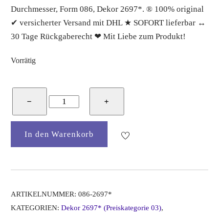
Durchmesser, Form 086, Dekor 2697*. ® 100% original
✔ versicherter Versand mit DHL ★ SOFORT lieferbar ↔
30 Tage Rückgaberecht ❤ Mit Liebe zum Produkt!
Vorrätig
Bunzlauer
−
+
Keramik
Frühstücksteller
In den Warenkorb
20
cm
Durchmesser,
Form
086,
ARTIKELNUMMER:
086-2697*
Dekor
KATEGORIEN:
Dekor 2697* (Preiskategorie 03)
,
2697*