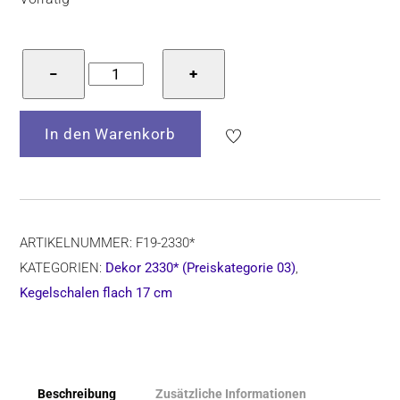
Bunzlauer
−
+
Keramik
Kegelschale,
In den Warenkorb
F19
Dec.2330*,
Ø=17
cm,
H=5
ARTIKELNUMMER:
F19-2330*
cm
KATEGORIEN:
Dekor 2330* (Preiskategorie 03)
,
Menge
Kegelschalen flach 17 cm
Beschreibung
Zusätzliche Informationen