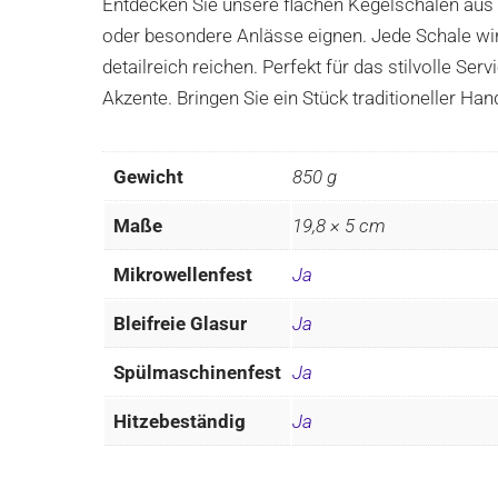
Entdecken Sie unsere flachen Kegelschalen aus h
oder besondere Anlässe eignen. Jede Schale wird
detailreich reichen. Perfekt für das stilvolle 
Akzente. Bringen Sie ein Stück traditioneller Han
Gewicht
850 g
Maße
19,8 × 5 cm
Mikrowellenfest
Ja
Bleifreie Glasur
Ja
Spülmaschinenfest
Ja
Hitzebeständig
Ja