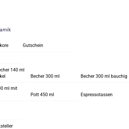
ramik
kore
Gutschein
echer 140 ml
kel
Becher 300 ml
Becher 300 ml bauchig
00 ml mit
Pott 450 ml
Espressotassen
steller