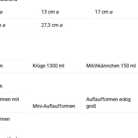
 ⌀
13 cm ⌀
17 cm ⌀
m ⌀
27,3 cm ⌀
en
Krüge 1300 ml
Milchkännchen 150 ml
en
ormen mit
Auflaufformen eckig
Mini-Auflaufformen
groß
rmen