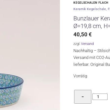
KEGELSCHALEN FLACH
Keramik Kegelschale, 
Bunzlauer Ker
Ø=19,8 cm, H
40,50
€
zzgl.
Versand
Nachhaltig – Stilsi
Versand mit CO2-Aus
lieferbar. Original 
Vorrätig
Bunzlaue
−
Keramik
Kegelscha