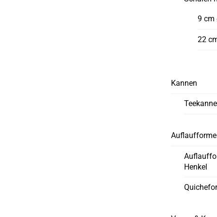
9 cm
22 c
Kannen
Teekann
Auflaufform
Auflauff
Henkel
Quichefo