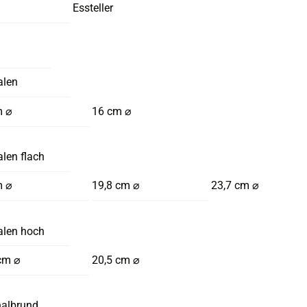
Essteller
alen
m ⌀
16 cm ⌀
len flach
m ⌀
19,8 cm ⌀
23,7 cm ⌀
alen hoch
cm ⌀
20,5 cm ⌀
halbrund