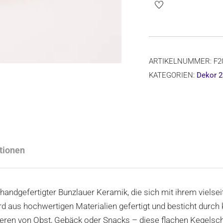
F20
Dec.2330*
Ø=19,8
cm,
ARTIKELNUMMER:
F2
H=5
KATEGORIEN:
Dekor 2
cm
Menge
tionen
andgefertigter Bunzlauer Keramik, die sich mit ihrem vielsei
 aus hochwertigen Materialien gefertigt und besticht durch k
Servieren von Obst, Gebäck oder Snacks – diese flachen Kegel