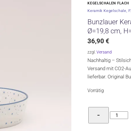
KEGELSCHALEN FLACH
Keramik Kegelschale, 
Bunzlauer Ker
Ø=19,8 cm, H
36,90
€
zzgl.
Versand
Nachhaltig – Stilsi
Versand mit CO2-Aus
lieferbar. Original 
Vorrätig
Bunzlaue
−
Keramik
Kegelscha