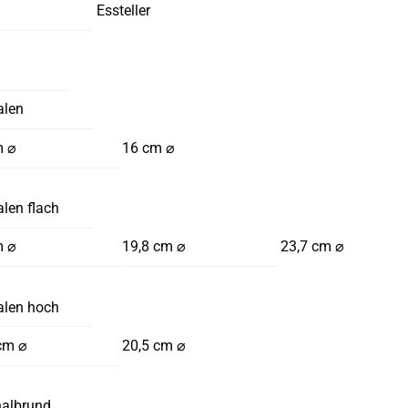
Essteller
alen
m ⌀
16 cm ⌀
len flach
m ⌀
19,8 cm ⌀
23,7 cm ⌀
alen hoch
cm ⌀
20,5 cm ⌀
halbrund