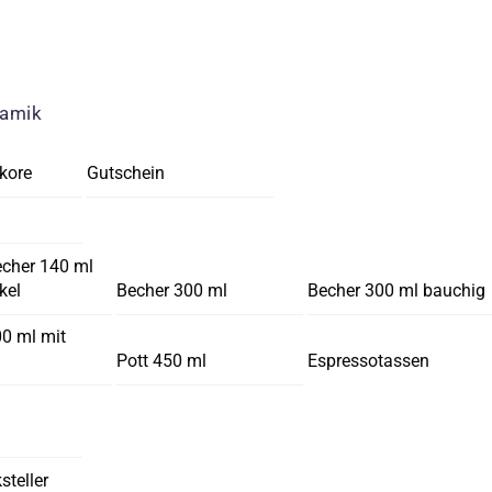
ramik
kore
Gutschein
echer 140 ml
kel
Becher 300 ml
Becher 300 ml bauchig
00 ml mit
Pott 450 ml
Espressotassen
steller