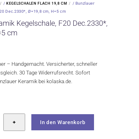
/
/ Bunzlauer
KEGELSCHALEN FLACH 19,8 CM
F20 Dec.2330*, Ø=19,8 cm, H=5 cm
amik Kegelschale, F20 Dec.2330*,
=5 cm
cher – Handgemacht. Versicherter, schneller
gleich. 30 Tage Widerrufsrecht. Sofort
Bunzlauer Keramik bei kolaska.de.
r
+
In den Warenkorb
le,