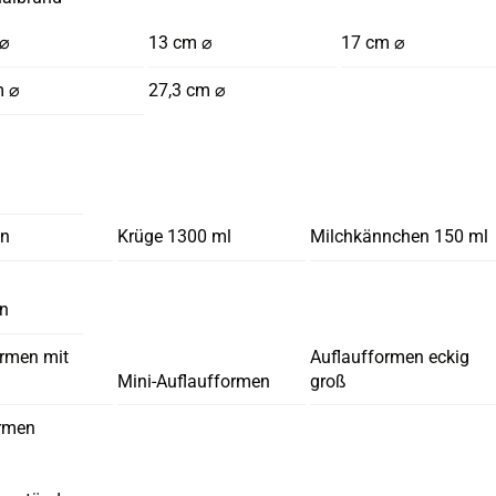
 ⌀
13 cm ⌀
17 cm ⌀
m ⌀
27,3 cm ⌀
en
Krüge 1300 ml
Milchkännchen 150 ml
en
ormen mit
Auflaufformen eckig
Mini-Auflaufformen
groß
rmen