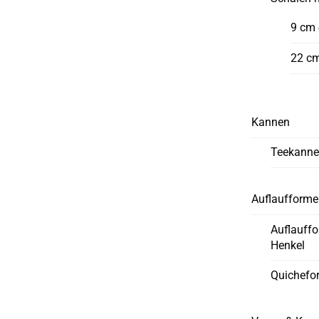
9 cm
22 c
Kannen
Teekann
Auflaufform
Auflauff
Henkel
Quichefo