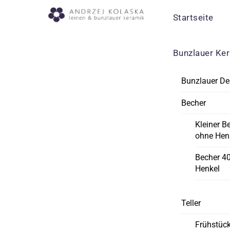
Skip
Menu
Startseite
to
content
Bunzlauer Ke
Bunzlauer De
Becher
Kleiner B
ohne Hen
Becher 4
Henkel
Teller
Frühstück