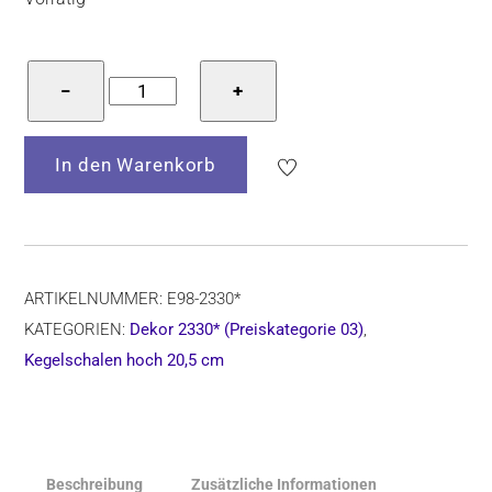
Bunzlauer
−
+
Keramik
Kegelschale,
In den Warenkorb
E98
Dekor
2330*,
Ø
20,5
ARTIKELNUMMER:
E98-2330*
cm,
KATEGORIEN:
Dekor 2330* (Preiskategorie 03)
,
H=9
Kegelschalen hoch 20,5 cm
cm
Menge
Beschreibung
Zusätzliche Informationen