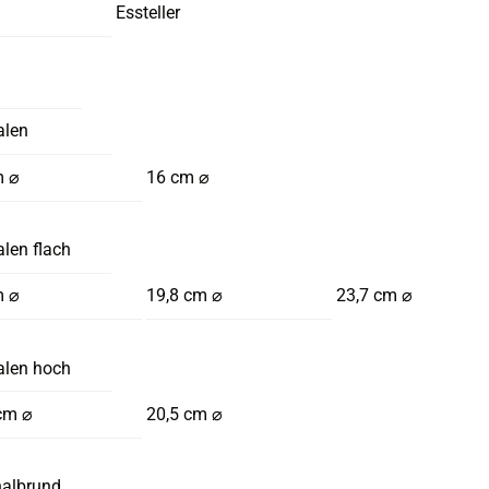
Essteller
alen
m ⌀
16 cm ⌀
len flach
m ⌀
19,8 cm ⌀
23,7 cm ⌀
alen hoch
cm ⌀
20,5 cm ⌀
halbrund