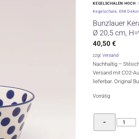
KEGELSCHALEN HOCH
Kegelschale, E98 Dekor
Bunzlauer Ker
Ø 20,5 cm, H
40,50
€
zzgl.
Versand
Nachhaltig – Stilsi
Versand mit CO2-Aus
lieferbar. Original 
Vorrätig
Bunzlaue
−
Keramik
Kegelscha