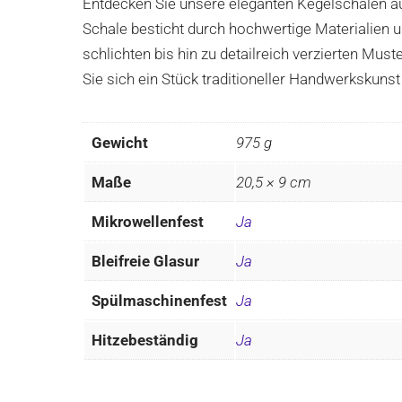
Entdecken Sie unsere eleganten Kegelschalen aus
Schale besticht durch hochwertige Materialien un
schlichten bis hin zu detailreich verzierten Mu
Sie sich ein Stück traditioneller Handwerkskunst
Gewicht
975 g
Maße
20,5 × 9 cm
Mikrowellenfest
Ja
Bleifreie Glasur
Ja
Spülmaschinenfest
Ja
Hitzebeständig
Ja