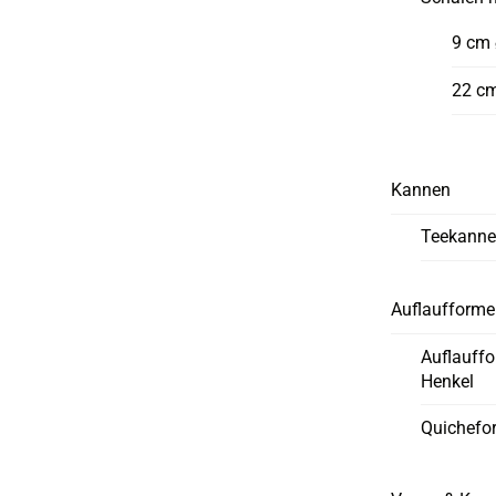
9 cm
22 c
Kannen
Teekann
Auflaufform
Auflauff
Henkel
Quichefo