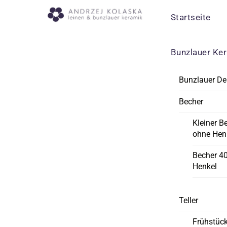
Skip
Menu
Startseite
to
content
Bunzlauer Ke
Bunzlauer De
Becher
Kleiner B
ohne Hen
Becher 4
Henkel
Teller
Frühstück