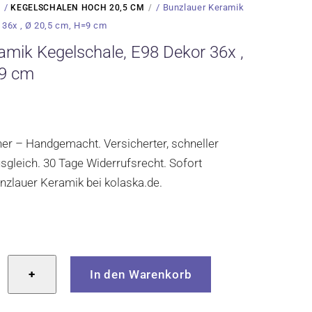
/
/ Bunzlauer Keramik
KEGELSCHALEN HOCH 20,5 CM
 36x , Ø 20,5 cm, H=9 cm
amik Kegelschale, E98 Dekor 36x ,
=9 cm
cher – Handgemacht. Versicherter, schneller
gleich. 30 Tage Widerrufsrecht. Sofort
Bunzlauer Keramik bei kolaska.de.
r
+
In den Warenkorb
le,