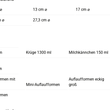
 ⌀
13 cm ⌀
17 cm ⌀
m ⌀
27,3 cm ⌀
en
Krüge 1300 ml
Milchkännchen 150 ml
en
ormen mit
Auflaufformen eckig
Mini-Auflaufformen
groß
rmen