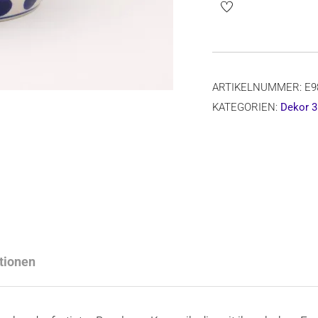
E98
Dekor
36x
,
ARTIKELNUMMER:
E9
Ø
KATEGORIEN:
Dekor 3
20,5
cm,
H=9
cm
Menge
tionen