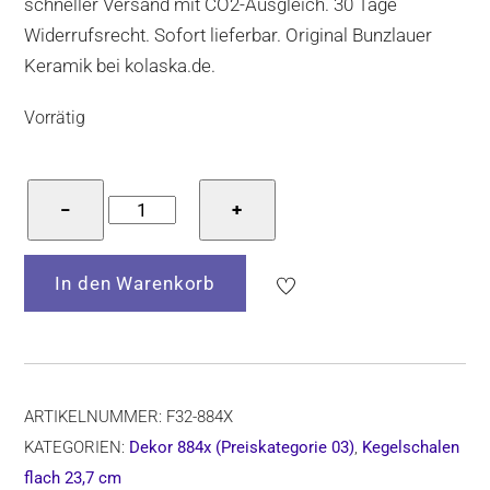
schneller Versand mit CO2-Ausgleich. 30 Tage
Widerrufsrecht. Sofort lieferbar. Original Bunzlauer
Keramik bei kolaska.de.
Vorrätig
Bunzlauer
−
+
Keramik
Kegelschale,
In den Warenkorb
F32
Dec.884x,
Ø=23,7
cm,
H=7
ARTIKELNUMMER:
F32-884X
cm
KATEGORIEN:
Dekor 884x (Preiskategorie 03)
,
Kegelschalen
Menge
flach 23,7 cm