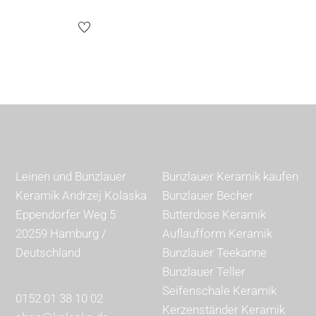
Preis
Preis
war:
ist:
23,50 €
19,90 €.
Leinen und Bunzlauer
Bunzlauer Keramik kaufen
Keramik Andrzej Kolaska
Bunzlauer Becher
Eppendorfer Weg 5
Butterdose Keramik
20259 Hamburg /
Auflaufform Keramik
Deutschland
Bunzlauer Teekanne
Bunzlauer Teller
Seifenschale Keramik
0152 01 38 10 02
Kerzenständer Keramik