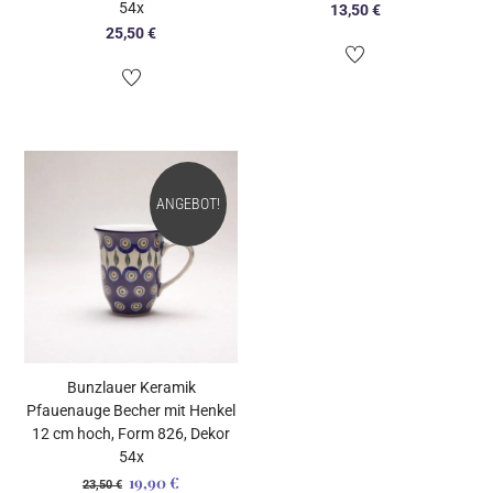
54x
13,50
€
25,50
€
ANGEBOT!
Bunzlauer Keramik
Pfauenauge Becher mit Henkel
12 cm hoch, Form 826, Dekor
54x
19,90
€
Ursprünglicher
Aktueller
23,50
€