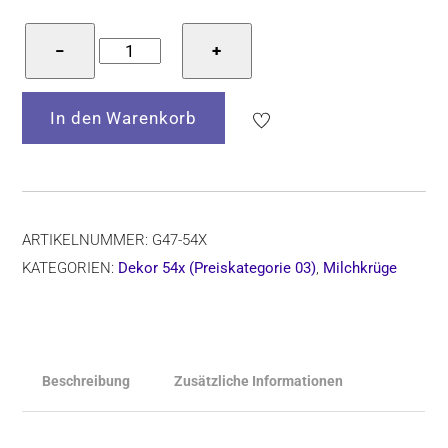
Bunzlauer
−
+
Keramik
Milchkännchen
In den Warenkorb
0,15
l,
H=9
cm,
Form
ARTIKELNUMMER:
G47-54X
G47,
KATEGORIEN:
Dekor 54x (Preiskategorie 03)
,
Milchkrüge
Dekor
54x
Menge
Beschreibung
Zusätzliche Informationen