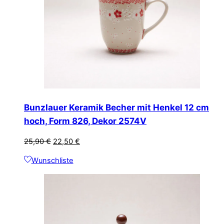
Bunzlauer Keramik Becher mit Henkel 12 cm
hoch, Form 826, Dekor 2574V
Ursprünglicher
Aktueller
25,90
€
22,50
€
Preis
Preis
Wunschliste
war:
ist:
25,90 €
22,50 €.