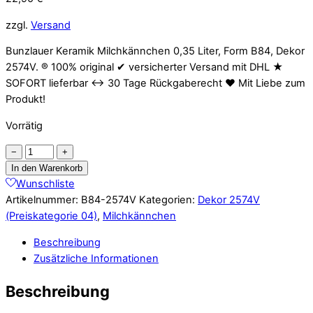
zzgl.
Versand
Bunzlauer Keramik Milchkännchen 0,35 Liter, Form B84, Dekor
2574V. ® 100% original ✔ versicherter Versand mit DHL ★
SOFORT lieferbar ↔ 30 Tage Rückgaberecht ❤ Mit Liebe zum
Produkt!
Vorrätig
Bunzlauer
−
+
Keramik
In den Warenkorb
Milchkännchen
Wunschliste
0,35
Artikelnummer:
B84-2574V
Kategorien:
Dekor 2574V
Liter,
(Preiskategorie 04)
,
Milchkännchen
Form
Beschreibung
B84,
Zusätzliche Informationen
Dekor
2574V
Beschreibung
Menge