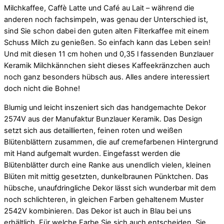
Milchkaffee, Caffè Latte und Café au Lait – während die
anderen noch fachsimpeln, was genau der Unterschied ist,
sind Sie schon dabei den guten alten Filterkaffee mit einem
Schuss Milch zu genießen. So einfach kann das Leben sein!
Und mit diesen 11 cm hohen und 0,35 l fassenden Bunzlauer
Keramik Milchkännchen sieht dieses Kaffeekränzchen auch
noch ganz besonders hübsch aus. Alles andere interessiert
doch nicht die Bohne!
Blumig und leicht inszeniert sich das handgemachte Dekor
2574V aus der Manufaktur Bunzlauer Keramik. Das Design
setzt sich aus detaillierten, feinen roten und weißen
Blütenblättern zusammen, die auf cremefarbenen Hintergrund
mit Hand aufgemalt wurden. Eingefasst werden die
Blütenblätter durch eine Ranke aus unendlich vielen, kleinen
Blüten mit mittig gesetzten, dunkelbraunen Pünktchen. Das
hübsche, unaufdringliche Dekor lässt sich wunderbar mit dem
noch schlichteren, in gleichen Farben gehaltenem Muster
2542V kombinieren. Das Dekor ist auch in Blau bei uns
erhältlich. Für welche Farbe Sie sich auch entscheiden, Sie