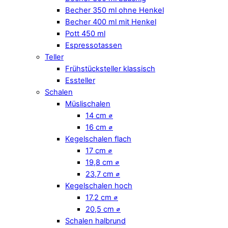
Becher 350 ml ohne Henkel
Becher 400 ml mit Henkel
Pott 450 ml
Espressotassen
Teller
Frühstücksteller klassisch
Essteller
Schalen
Müslischalen
14 cm ⌀
16 cm ⌀
Kegelschalen flach
17 cm ⌀
19,8 cm ⌀
23,7 cm ⌀
Kegelschalen hoch
17,2 cm ⌀
20,5 cm ⌀
Schalen halbrund