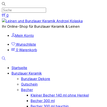
Skip
to
content
0
Menu
Ihr Online-Shop für Bunzlauer Keramik & Leinen
Mein Konto
Wunschliste
0
Warenkorb
Suche
Startseite
Bunzlauer Keramik
Bunzlauer Dekore
Gutschein
Becher
Kleiner Becher 140 ml ohne Henkel
Becher 300 ml
Becher 300 ml bauchig