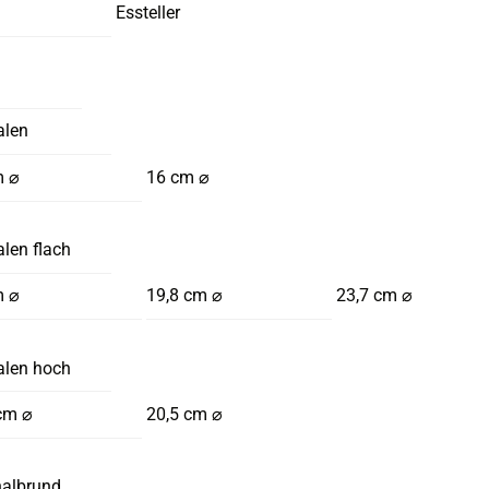
Essteller
alen
m ⌀
16 cm ⌀
len flach
m ⌀
19,8 cm ⌀
23,7 cm ⌀
alen hoch
cm ⌀
20,5 cm ⌀
halbrund