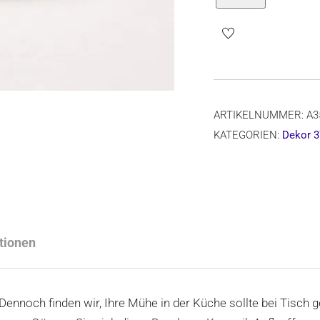
Mini-
Auflauffo
Form
A35,
Dekor
ARTIKELNUMMER:
A3
377Rx
KATEGORIEN:
Dekor 3
Menge
tionen
ennoch finden wir, Ihre Mühe in der Küche sollte bei Tisch 