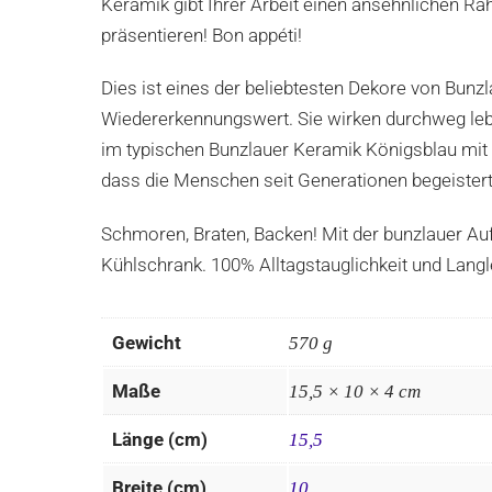
Keramik gibt Ihrer Arbeit einen ansehnlichen 
präsentieren! Bon appéti!
Dies ist eines der beliebtesten Dekore von Bunzl
Wiedererkennungswert. Sie wirken durchweg leb
im typischen Bunzlauer Keramik Königsblau mit 
dass die Menschen seit Generationen begeistert
Schmoren, Braten, Backen! Mit der bunzlauer Auf
Kühlschrank. 100% Alltagstauglichkeit und Langl
Gewicht
570 g
Maße
15,5 × 10 × 4 cm
Länge (cm)
15,5
Breite (cm)
10