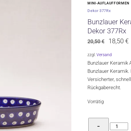
MINI-AUFLAUFFORMEN
Dekor 377Rx
Bunzlauer Ker
Dekor 377Rx
Ursprün
18,50
€
20,50
€
Preis
zzgl.
Versand
war:
i
Bunzlauer Keramik A
20,50 €
Bunzlauer Keramik. 
Versicherter, schne
Rückgaberecht.
Vorrätig
Bunzlaue
−
Keramik