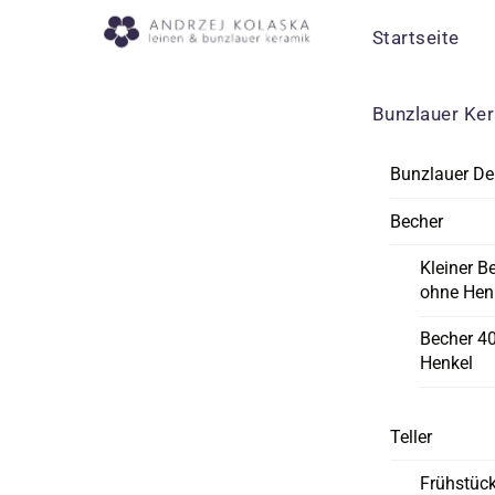
Skip
Menu
Startseite
to
content
Bunzlauer Ke
Bunzlauer De
Becher
Kleiner B
ohne Hen
Becher 4
Henkel
Teller
Frühstück