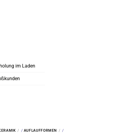
holung im Laden
oßkunden
/
/
KERAMIK
AUFLAUFFORMEN