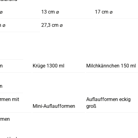
 ⌀
13 cm ⌀
17 cm ⌀
m ⌀
27,3 cm ⌀
en
Krüge 1300 ml
Milchkännchen 150 ml
en
ormen mit
Auflaufformen eckig
Mini-Auflaufformen
groß
rmen