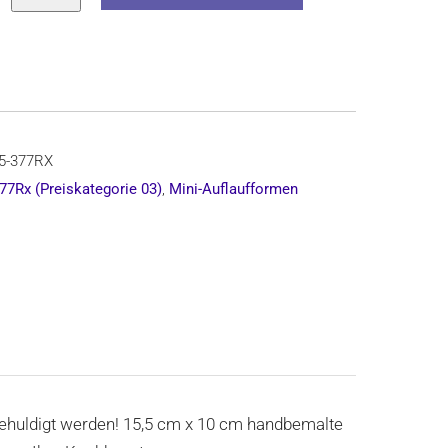
rm,
5-377RX
77Rx (Preiskategorie 03)
,
Mini-Auflaufformen
gehuldigt werden! 15,5 cm x 10 cm handbemalte