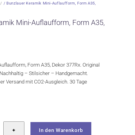
/ Bunzlauer Keramik Mini-Auflaufform, Form A35,
amik Mini-Auflaufform, Form A35,
glicher
Aktueller
Preis
st:
uflaufform, Form A35, Dekor 377Rx. Original
18,50 €.
Nachhaltig – Stilsicher – Handgemacht.
ller Versand mit CO2-Ausgleich. 30 Tage
r
+
In den Warenkorb