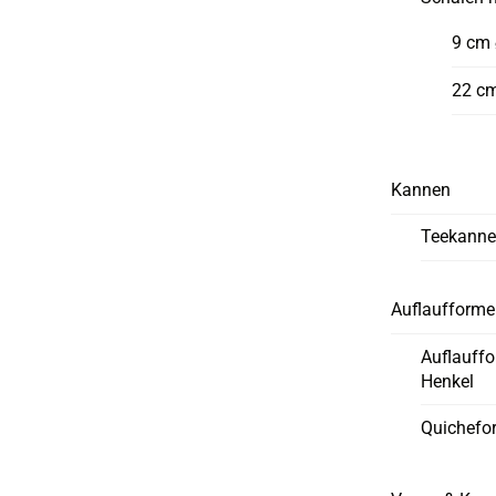
9 cm
22 c
Kannen
Teekann
Auflaufform
Auflauff
Henkel
Quichefo