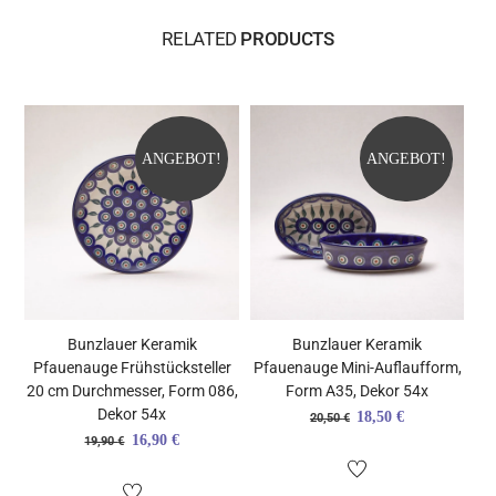
RELATED
PRODUCTS
ANGEBOT!
ANGEBOT!
Bunzlauer Keramik
Bunzlauer Keramik
Pfauenauge Frühstücksteller
Pfauenauge Mini-Auflaufform,
20 cm Durchmesser, Form 086,
Form A35, Dekor 54x
Dekor 54x
Ursprünglicher
Aktueller
18,50
€
20,50
€
Ursprünglicher
Aktueller
16,90
€
19,90
€
Preis
Preis
Preis
Preis
war:
ist: