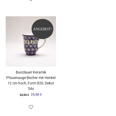
war:
ist:
20,50 €
18,50 €.
19,90 €
16,90 €.
ANGEBOT!
Bunzlauer Keramik
Pfauenauge Becher mit Henkel
12 cm hoch, Form 826, Dekor
54x
Ursprünglicher
Aktueller
19,90
€
23,50
€
Preis
Preis
war:
ist: