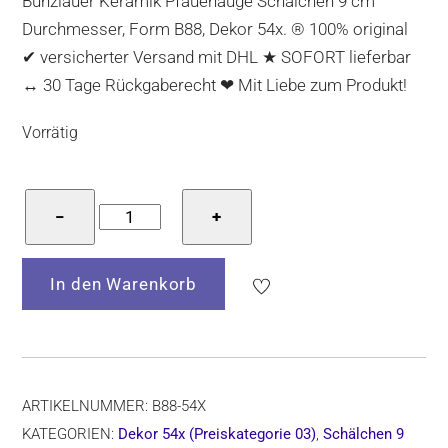
Bunzlauer Keramik Pfauenauge Schälchen 9 cm
Durchmesser, Form B88, Dekor 54x. ® 100% original
✔ versicherter Versand mit DHL ★ SOFORT lieferbar
↔ 30 Tage Rückgaberecht ❤ Mit Liebe zum Produkt!
Vorrätig
Bunzlauer
−
+
Keramik
Pfauenauge
In den Warenkorb
Schälchen
9
cm
Durchmesser,
Form
ARTIKELNUMMER:
B88-54X
B88,
KATEGORIEN:
Dekor 54x (Preiskategorie 03)
,
Schälchen 9