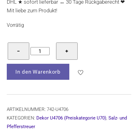
DHL ★ sofort lieferbar ↔ 30 Tage Rückgaberecht ❤
Mit liebe zum Produkt!
Vorrätig
Bunzlauer
−
+
Keramik
Pfefferstreuer,
In den Warenkorb
Form
742,
Dekor
U4706
Menge
ARTIKELNUMMER:
742-U4706
KATEGORIEN:
Dekor U4706 (Preiskategorie U70)
,
Salz- und
Pfefferstreuer