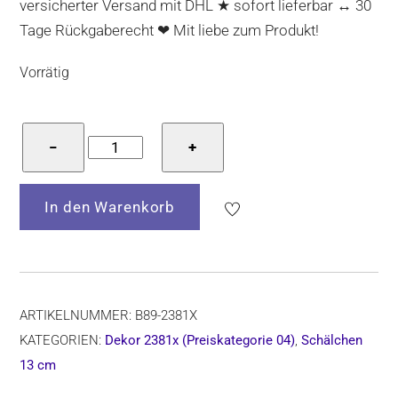
versicherter Versand mit DHL ★ sofort lieferbar ↔ 30
Tage Rückgaberecht ❤ Mit liebe zum Produkt!
Vorrätig
Bunzlauer
−
+
Keramik
Schälchen
In den Warenkorb
13
cm
Durchmesser,
Form
B89,
ARTIKELNUMMER:
B89-2381X
Dekor
KATEGORIEN:
Dekor 2381x (Preiskategorie 04)
,
Schälchen
2381x
13 cm
Menge