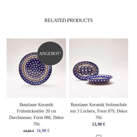
RELATED
PRODUCTS
ANGEBOT!
Bunzlauer Keramik
Bunzlauer Keramik Seifenschale
Frühstücksteller 20 cm
mit 3 Löchern, Form 879, Dekor
Durchmesser, Form 086, Dekor
70x
70x
13,90
€
Ursprünglicher
Aktueller
16,90
€
19,90
€