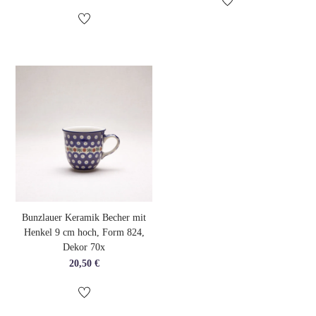
Preis
Preis
war:
ist:
19,90 €
16,90 €.
Bunzlauer Keramik Becher mit
Henkel 9 cm hoch, Form 824,
Dekor 70x
20,50
€