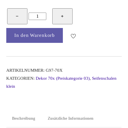
Bunzlauer
−
+
Keramik
Seifenschalen
In den Warenkorb
klein,
Form
G97,
Dekor
70x
ARTIKELNUMMER:
G97-70X
Menge
KATEGORIEN:
Dekor 70x (Preiskategorie 03)
,
Seifenschalen
klein
Beschreibung
Zusätzliche Informationen