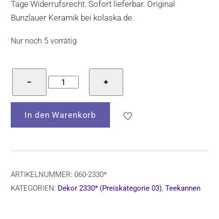
Tage Widerrufsrecht. Sofort lieferbar. Original
Bunzlauer Keramik bei kolaska.de.
Nur noch 5 vorrätig
Bunzlauer
−
+
Keramik
Teekanne
In den Warenkorb
1,2
Liter,
Form
060,
Dekor
ARTIKELNUMMER:
060-2330*
2330*
KATEGORIEN:
Dekor 2330* (Preiskategorie 03)
,
Teekannen
Menge