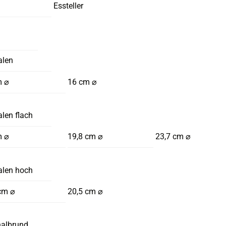
Essteller
alen
m ⌀
16 cm ⌀
len flach
m ⌀
19,8 cm ⌀
23,7 cm ⌀
alen hoch
cm ⌀
20,5 cm ⌀
halbrund