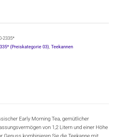
0-2335*
335* (Preiskategorie 03)
,
Teekannen
assischer Early Morning Tea, gemütlicher
 Fassungsvermögen von 1,2 Litern und einer Höhe
hr Genuss kombinieren Sie die Teekanne mit