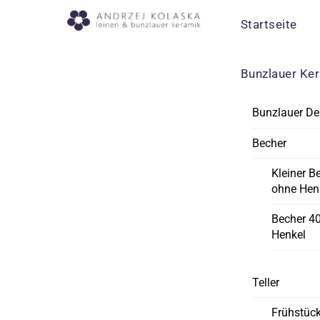
Skip
Menu
Startseite
to
content
Bunzlauer Ke
Bunzlauer De
Becher
Kleiner B
ohne Hen
Becher 4
Henkel
Teller
Frühstück