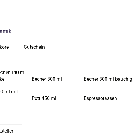
ramik
kore
Gutschein
echer 140 ml
kel
Becher 300 ml
Becher 300 ml bauchig
00 ml mit
Pott 450 ml
Espressotassen
steller