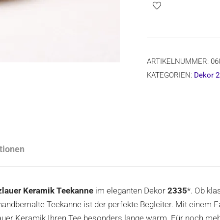
1,2
Liter,
Form
060,
ARTIKELNUMMER:
06
Dekor
KATEGORIEN:
Dekor 2
2335*
Menge
tionen
lauer Keramik Teekanne
im eleganten Dekor
2335
*. Ob kl
 handbemalte Teekanne ist der perfekte Begleiter. Mit einem
lauer Keramik Ihren Tee besonders lange warm. Für noch me