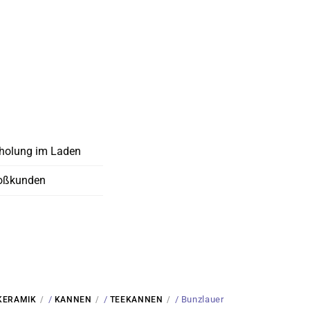
holung im Laden
oßkunden
/
/
/ Bunzlauer
KERAMIK
KANNEN
TEEKANNEN