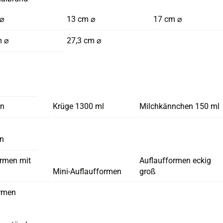
 ⌀
13 cm ⌀
17 cm ⌀
m ⌀
27,3 cm ⌀
en
Krüge 1300 ml
Milchkännchen 150 ml
en
ormen mit
Auflaufformen eckig
Mini-Auflaufformen
groß
rmen