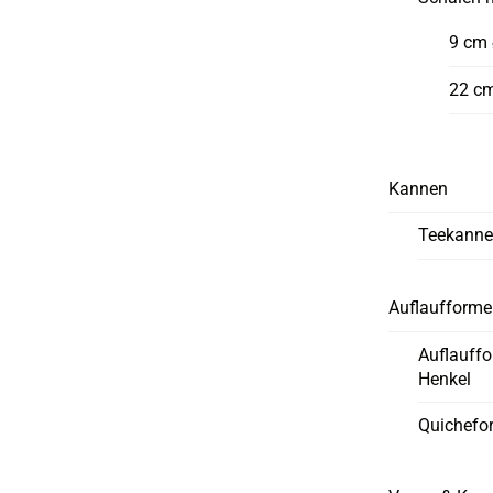
9 cm
22 c
Kannen
Teekann
Auflaufform
Auflauff
Henkel
Quichefo