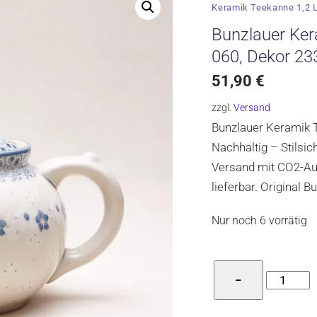
Keramik Teekanne 1,2 L
Bunzlauer Ker
060, Dekor 23
51,90
€
zzgl.
Versand
Bunzlauer Keramik T
Nachhaltig – Stilsi
Versand mit CO2-Aus
lieferbar. Original 
Nur noch 6 vorrätig
Bunzlaue
−
Keramik
Teekanne