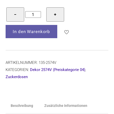
Bunzlauer
−
+
Keramik
Zuckerdose
In den Warenkorb
8
cm
hoch,
Form
135,
ARTIKELNUMMER:
135-2574V
Dekor
KATEGORIEN:
Dekor 2574V (Preiskategorie 04)
,
2574V
Zuckerdosen
Menge
Beschreibung
Zusätzliche Informationen