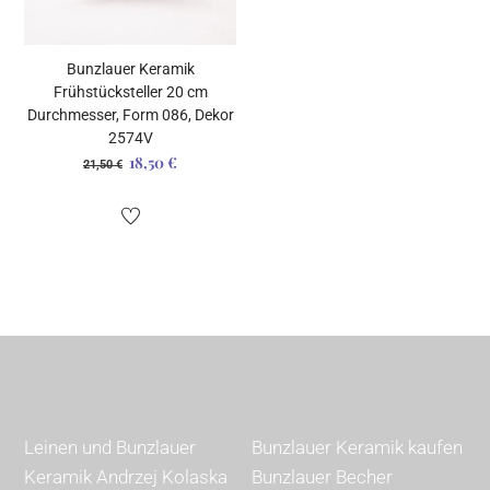
Bunzlauer Keramik
Frühstücksteller 20 cm
Durchmesser, Form 086, Dekor
2574V
18,50
€
Ursprünglicher
Aktueller
21,50
€
Preis
Preis
war:
ist:
21,50 €
18,50 €.
Leinen und Bunzlauer
Bunzlauer Keramik kaufen
Keramik Andrzej Kolaska
Bunzlauer Becher