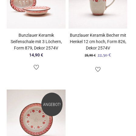
Bunzlauer Keramik
Bunzlauer Keramik Becher mit
Seifenschale mit 3 Löchern,
Henkel 12 cm hoch, Form 826,
Form 879, Dekor 2574V
Dekor 2574V
22,50
€
Ursprünglicher
Aktueller
14,90
€
25,90
€
Preis
Preis
war:
ist:
25,90 €
22,50 €.
ANGEBOT!