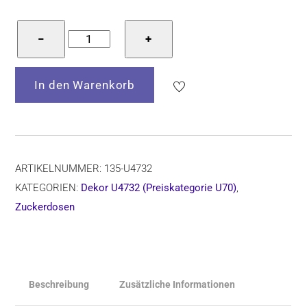
Bunzlauer
−
+
Keramik
Zuckerdose
In den Warenkorb
8
cm
hoch,
Form
135,
ARTIKELNUMMER:
135-U4732
Dekor
KATEGORIEN:
Dekor U4732 (Preiskategorie U70)
,
U4732
Zuckerdosen
Menge
Beschreibung
Zusätzliche Informationen