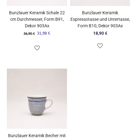
Bunzlauer Keramik Schale 22
Bunzlauer Keramik
cm Durchmesser, Form B91,
Espressotasse und Untertasse,
Dekor 903Ax
Form B10, Dekor 903Ax
Ursprünglicher
Aktueller
18,90
€
31,90
€
36,90
€
Preis
Preis
war:
ist:
36,90 €
31,90 €.
Bunzlauer Keramik Becher mit