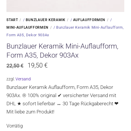
/
/
/
START
BUNZLAUER KERAMIK
AUFLAUFFORMEN
/ Bunzlauer Keramik Mini-Auflaufform,
MINI-AUFLAUFFORMEN
Form A35, Dekor 903Ax
Bunzlauer Keramik Mini-Auflaufform,
Form A35, Dekor 903Ax
Ursprünglicher
Aktueller
19,50
€
22,50
€
Preis
Preis
zzgl.
Versand
war:
ist:
Bunzlauer Keramik Auflaufform, Form A35, Dekor
22,50 €
19,50 €.
903Ax. ® 100% original ✔ versicherter Versand mit
DHL ★ sofort lieferbar ↔ 30 Tage Rückgaberecht ❤
Mit liebe zum Produkt!
Vorrätig