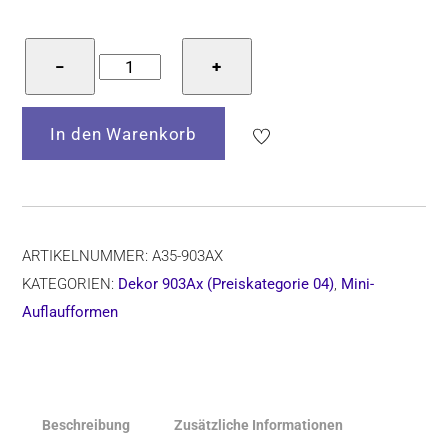
Bunzlauer
−
+
Keramik
Mini-
In den Warenkorb
Auflaufform,
Form
A35,
Dekor
903Ax
ARTIKELNUMMER:
A35-903AX
Menge
KATEGORIEN:
Dekor 903Ax (Preiskategorie 04)
,
Mini-
Auflaufformen
Beschreibung
Zusätzliche Informationen