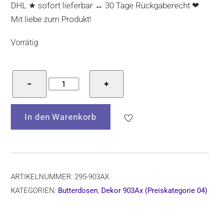
DHL ★ sofort lieferbar ↔ 30 Tage Rückgaberecht ❤
Mit liebe zum Produkt!
Vorrätig
Butterdose
−
+
aus
Bunzlauer
In den Warenkorb
Keramik
–
Form
295,
Dekor
ARTIKELNUMMER:
295-903AX
903Ax,
KATEGORIEN:
Butterdosen
,
Dekor 903Ax (Preiskategorie 04)
handbemalt,
für