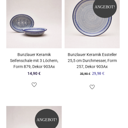
ANGEBOT!
Bunzlauer Keramik
Bunzlauer Keramik Essteller
Seifenschale mit 3 Löchern,
25,5 cm Durchmesser, Form
Form 879, Dekor 903Ax
257, Dekor 903Ax
Ursprünglicher
Aktueller
14,90
€
29,90
€
35,90
€
Preis
Preis
war:
ist:
35,90 €
29,90 €.
ANGEBOT!