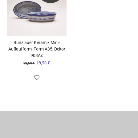
Bunzlauer Keramik Mini-
Auflaufform, Form A35, Dekor
903Ax
Ursprünglicher
Aktueller
19,50
€
22,50
€
Preis
Preis
war:
ist:
22,50 €
19,50 €.