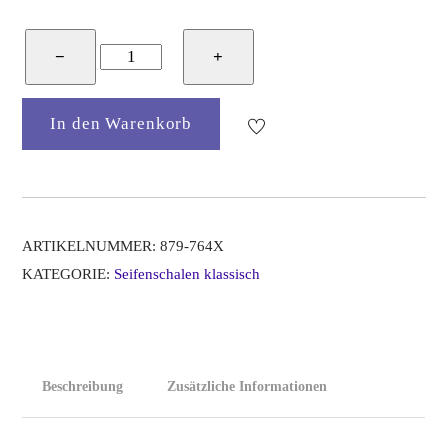
Bunzlauer
−
+
Keramik
Seifenschale
In den Warenkorb
mit
3
Löchern,
Form
879,
ARTIKELNUMMER:
879-764X
Dekor
KATEGORIE:
Seifenschalen klassisch
764x
Menge
Beschreibung
Zusätzliche Informationen