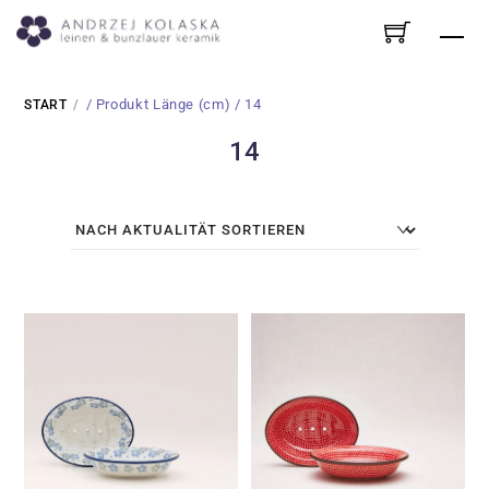
Skip
Me
to
content
/ Produkt Länge (cm) / 14
START
14