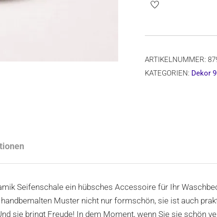
mit
3
Löchern,
Form
ARTIKELNUMMER:
87
879,
KATEGORIEN:
Dekor 9
Dekor
903Ax
Menge
tionen
amik Seifenschale ein hübsches Accessoire für Ihr Waschbeck
ndbemalten Muster nicht nur formschön, sie ist auch prakti
. Und sie bringt Freude! In dem Moment, wenn Sie sie schön ve