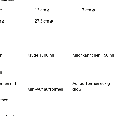
 ⌀
13 cm ⌀
17 cm ⌀
m ⌀
27,3 cm ⌀
en
Krüge 1300 ml
Milchkännchen 150 ml
en
ormen mit
Auflaufformen eckig
Mini-Auflaufformen
groß
rmen