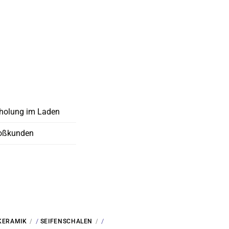
holung im Laden
oßkunden
/
/
KERAMIK
SEIFENSCHALEN