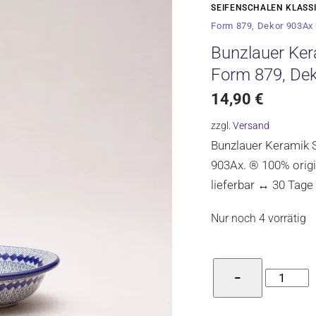
SEIFENSCHALEN KLASS
Form 879, Dekor 903Ax
Bunzlauer Ker
Form 879, De
14,90
€
zzgl.
Versand
Bunzlauer Keramik S
903Ax. ® 100% origi
lieferbar ↔ 30 Tage
Nur noch 4 vorrätig
Bunzlaue
−
Keramik
Seifensch