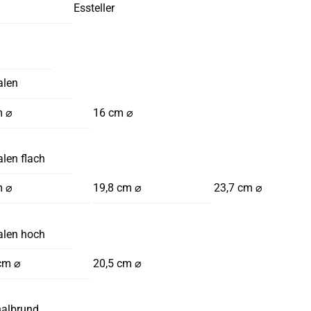
Essteller
alen
m ⌀
16 cm ⌀
len flach
m ⌀
19,8 cm ⌀
23,7 cm ⌀
alen hoch
cm ⌀
20,5 cm ⌀
halbrund