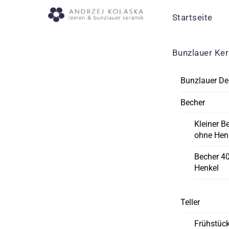
Skip
Menu
Startseite
to
content
Bunzlauer Ke
Bunzlauer De
Becher
Kleiner B
ohne Hen
Becher 4
Henkel
Teller
Frühstück