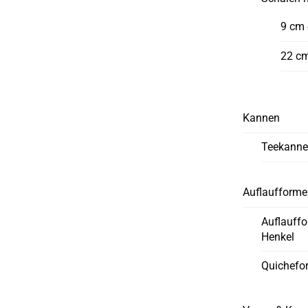
9 cm
22 c
Kannen
Teekann
Auflaufform
Auflauff
Henkel
Quichefo