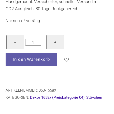
Handgemacht. Versicherter, schneller Versand mit
CO2-Ausgleich. 30 Tage Rückgaberecht.
Nur noch 7 vorrätig
Bunzlauer
−
+
Keramik
Stövchen,
In den Warenkorb
Form
063,
Dekor
1658x
Menge
ARTIKELNUMMER:
063-1658X
KATEGORIEN:
Dekor 1658x (Preiskategorie 04)
,
Stövchen