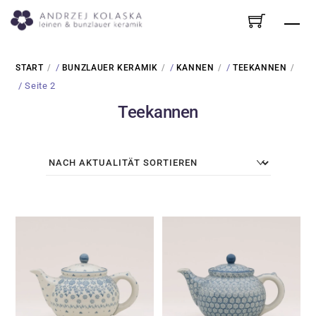
Skip
Me
to
content
/
/
/
START
BUNZLAUER KERAMIK
KANNEN
TEEKANNEN
/ Seite 2
Teekannen